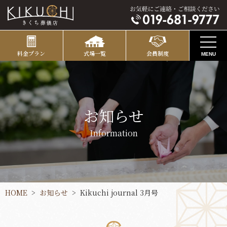
料金プラン
式場一覧
会員制度
MENU
お知らせ
コンセプト
お知らせ
式場のご案内
Information
葬彩の杜 本館
ご葬儀プラン
葬彩の杜 別館
葬彩の杜 - 本館プラン
直葬
HOME
お知らせ
Kikuchi journal 3月号
別邸 巣子
おひとり様葬
葬彩の杜 - 別館プラン