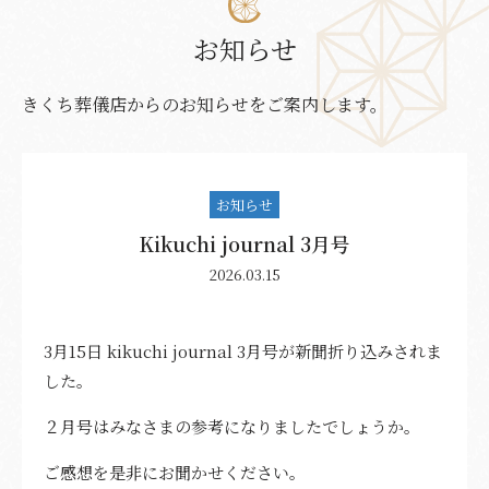
社葬・お別れ会
別邸 巣子プラン
お知らせ
安置室
直葬
きくち葬儀店からのお知らせをご案内します。
会員制度
おひとり様葬
お客様の声
社葬・お別れ会
お知らせ
大型ビジョン祭壇とは
Kikuchi journal 3月号
2026.03.15
お料理
供花・供物注文
3月15日 kikuchi journal 3月号が新聞折り込みされま
した。
お葬式後安心サポート
２月号はみなさまの参考になりましたでしょうか。
事前相談
ご感想を是非にお聞かせください。