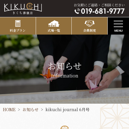
料金プラン
式場一覧
会員制度
MENU
お知らせ
コンセプト
お知らせ
式場のご案内
Information
葬彩の杜 本館
ご葬儀プラン
葬彩の杜 別館
葬彩の杜 - 本館プラン
直葬
HOME
お知らせ
kikuchi journal 6月号
別邸 巣子
おひとり様葬
葬彩の杜 - 別館プラン