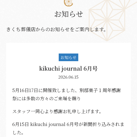
社葬・お別れ会
別邸 巣子プラン
お知らせ
安置室
直葬
きくち葬儀店からのお知らせをご案内します。
会員制度
おひとり様葬
お客様の声
社葬・お別れ会
お知らせ
大型ビジョン祭壇とは
kikuchi journal 6月号
2026.06.15
お料理
5月16日17日に開催致しました、別邸巣子１周年感謝
供花・供物注文
祭には多数の方々のご来場を賜り
お葬式後安心サポート
スタッフ一同心より感謝お礼申し上げます。
6月15日 kikuchi journal 6月号が新聞折り込みされま
事前相談
した。