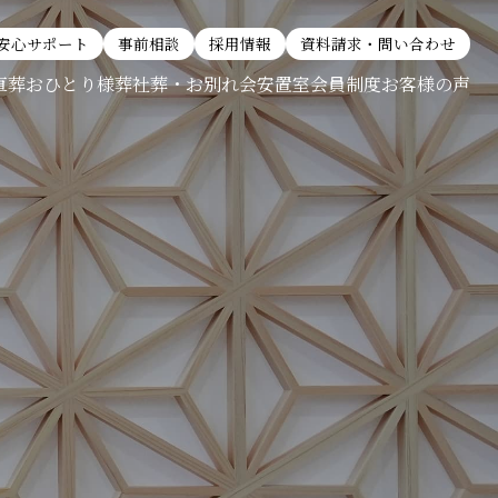
安心サポート
事前相談
採用情報
資料請求・問い合わせ
直葬
おひとり様葬
社葬・お別れ会
安置室
会員制度
お客様の声
全て見る
全て見る
おひとり様葬
社葬・お別れ会