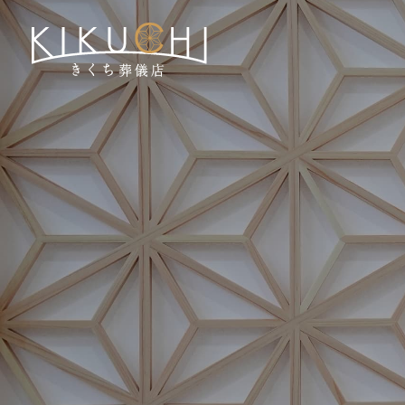
式場のご案内
ご葬儀プラン
葬彩の杜 - 本館プラン
葬彩の杜 - 別館プラン