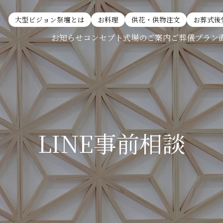
大型ビジョン祭壇とは
お料理
供花・供物注文
お葬式後
お知らせ
コンセプト
式場のご案内
ご葬儀プラン
LINE事前相談
別邸 巣子プラン
直葬