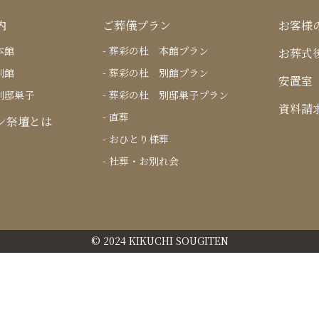
内
ご葬儀プラン
お客様
本館
葬彩の杜 本館プラン
お葬式
別館
葬彩の杜 別館プラン
安置室
別邸巣子
葬彩の杜 別邸巣子プラン
資料請
直葬
ン祭壇とは
おひとり様葬
社葬・お別れ会
© 2024 KIKUCHI SOUGITEN