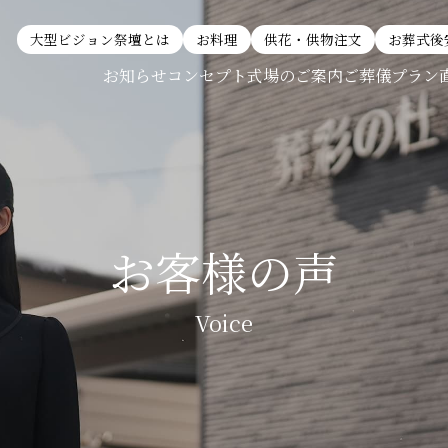
大型ビジョン祭壇とは
お料理
供花・供物注文
お葬式後
お知らせ
コンセプト
式場のご案内
ご葬儀プラン
お客様の声
Voice
別邸 巣子プラン
直葬