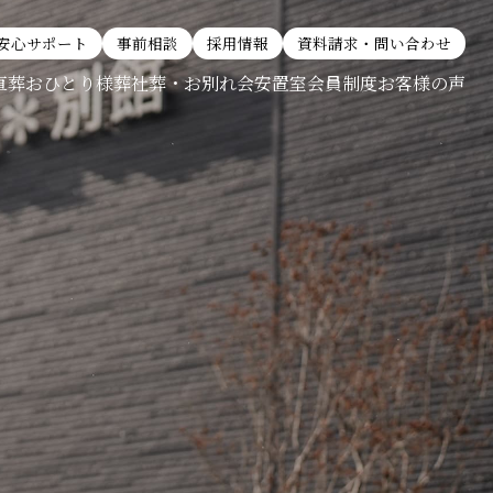
安心サポート
事前相談
採用情報
資料請求・問い合わせ
直葬
おひとり様葬
社葬・お別れ会
安置室
会員制度
お客様の声
全て見る
全て見る
おひとり様葬
社葬・お別れ会