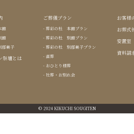
内
ご葬儀プラン
お客様
本館
葬彩の杜 本館プラン
お葬式
別館
葬彩の杜 別館プラン
安置室
別邸巣子
葬彩の杜 別邸巣子プラン
資料請
直葬
ン祭壇とは
おひとり様葬
社葬・お別れ会
© 2024 KIKUCHI SOUGITEN