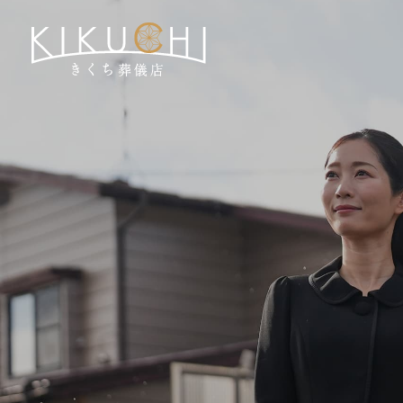
式場のご案内
ご葬儀プラン
葬彩の杜 - 本館プラン
葬彩の杜 - 別館プラン